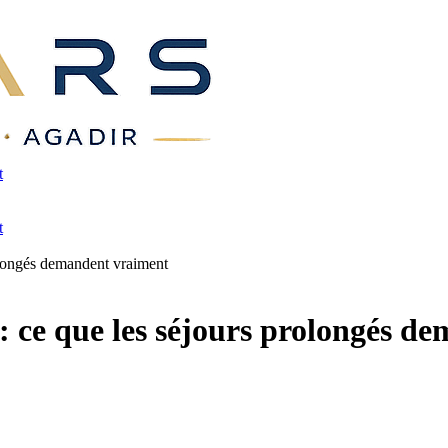
t
t
olongés demandent vraiment
: ce que les séjours prolongés d