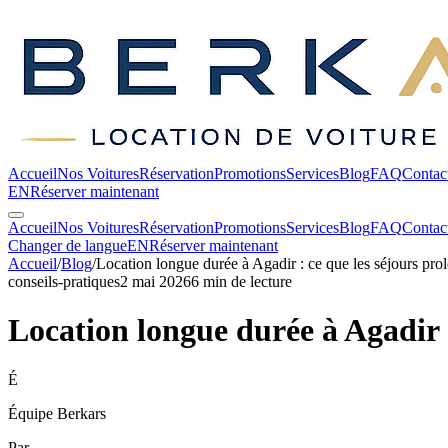
Accueil
Nos Voitures
Réservation
Promotions
Services
Blog
FAQ
Contac
EN
Réserver maintenant
Accueil
Nos Voitures
Réservation
Promotions
Services
Blog
FAQ
Contac
Changer de langue
EN
Réserver maintenant
Accueil
/
Blog
/
Location longue durée à Agadir : ce que les séjours pr
conseils-pratiques
2 mai 2026
6
min de lecture
Location longue durée à Agadir 
É
Équipe Berkars
Par