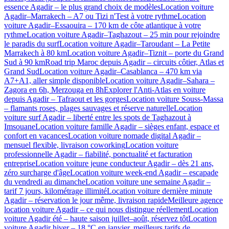
essence Agadir – le plus grand choix de modèles
Location voiture
Agadir–Marrakech – A7 ou Tizi n'Test à votre rythme
Location
voiture Agadir–Essaouira – 170 km de côte atlantique à votre
rythme
Location voiture Agadir–Taghazout – 25 min pour rejoindre
le paradis du surf
Location voiture Agadir–Taroudant – La Petite
Marrakech à 80 km
Location voiture Agadir–Tiznit – porte du Grand
Sud à 90 km
Road trip Maroc depuis Agadir – circuits côtier, Atlas et
Grand Sud
Location voiture Agadir–Casablanca – 470 km via
A7+A1, aller simple disponible
Location voiture Agadir–Sahara –
Zagora en 6h, Merzouga en 8h
Explorer l'Anti-Atlas en voiture
depuis Agadir – Tafraout et les gorges
Location voiture Souss-Massa
– flamants roses, plages sauvages et réserve naturelle
Location
voiture surf Agadir – liberté entre les spots de Taghazout à
Imsouane
Location voiture famille Agadir – sièges enfant, espace et
confort en vacances
Location voiture nomade digital Agadir –
mensuel flexible, livraison coworking
Location voiture
professionnelle Agadir – fiabilité, ponctualité et facturation
entreprise
Location voiture jeune conducteur Agadir – dès 21 ans,
zéro surcharge d'âge
Location voiture week-end Agadir – escapade
du vendredi au dimanche
Location voiture une semaine Agadir –
tarif 7 jours, kilométrage illimité
Location voiture dernière minute
Agadir – réservation le jour même, livraison rapide
Meilleure agence
location voiture Agadir – ce qui nous distingue réellement
Location
voiture Agadir été – haute saison juillet–août, réservez tôt
Location
voiture Agadir hiver – 18 °C en janvier, meilleurs tarifs de