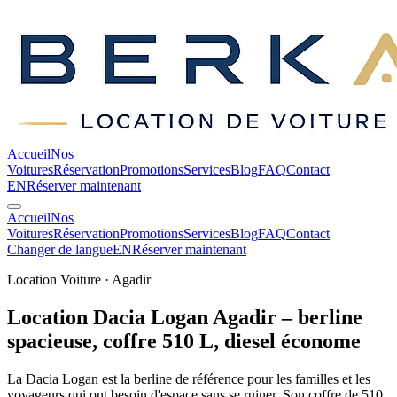
Accueil
Nos
Voitures
Réservation
Promotions
Services
Blog
FAQ
Contact
EN
Réserver maintenant
Accueil
Nos
Voitures
Réservation
Promotions
Services
Blog
FAQ
Contact
Changer de langue
EN
Réserver maintenant
Location Voiture · Agadir
Location Dacia Logan Agadir – berline
spacieuse, coffre 510 L, diesel
économe
La Dacia Logan est la berline de référence pour les familles et les
voyageurs qui ont besoin d'espace sans se ruiner. Son coffre de 510