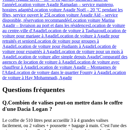
l'année
Location voiture Agadir Ramadan – service maintenu,
horaires adaptés
Location voiture Agadir Noël – 20 °C pendant les
fêtes, service ouvert le 25
Location voiture Agadir Aïd – service
disponible, réservation recommandée
Location voiture Marina
Agadir – livraison au port et dans les résidences
Location de voiture
au centre-ville d'Agadir
Location de voiture à Taghazout
Location de
voiture pour mariage à Agadir
Location de voiture à Agadir pour
retraités et seniors
Location de voiture pour groupes à
Agadir
Location de voiture pour étudiants à Agadir
Location de
voiture pour expatriés à Agadir
Location de voiture pour un mois à
Agadir
Location de voiture aller simple depuis Agadir
Comparatif des
agences de location de voiture à Agadir
Location de voiture avec
chauffeur à Agadir
Location de voiture Agadir – Montagnes de
l'Atlas
Location de voiture dans le quartier Founty à Agadir
Location
de voiture à Hay Mohammadi, Agadir
Questions fréquentes
Q.
Combien de valises peut-on mettre dans le coffre
d'une Dacia Logan ?
Le coffre de 510 litres peut accueillir 3 à 4 grandes valises
facilement, ou 2 valises + poussette + bagage à main. C'est l'une des