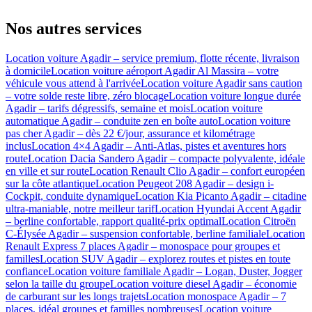
Nos autres services
Location voiture Agadir – service premium, flotte récente, livraison
à domicile
Location voiture aéroport Agadir Al Massira – votre
véhicule vous attend à l'arrivée
Location voiture Agadir sans caution
– votre solde reste libre, zéro blocage
Location voiture longue durée
Agadir – tarifs dégressifs, semaine et mois
Location voiture
automatique Agadir – conduite zen en boîte auto
Location voiture
pas cher Agadir – dès 22 €/jour, assurance et kilométrage
inclus
Location 4×4 Agadir – Anti-Atlas, pistes et aventures hors
route
Location Dacia Sandero Agadir – compacte polyvalente, idéale
en ville et sur route
Location Renault Clio Agadir – confort européen
sur la côte atlantique
Location Peugeot 208 Agadir – design i-
Cockpit, conduite dynamique
Location Kia Picanto Agadir – citadine
ultra-maniable, notre meilleur tarif
Location Hyundai Accent Agadir
– berline confortable, rapport qualité-prix optimal
Location Citroën
C-Élysée Agadir – suspension confortable, berline familiale
Location
Renault Express 7 places Agadir – monospace pour groupes et
familles
Location SUV Agadir – explorez routes et pistes en toute
confiance
Location voiture familiale Agadir – Logan, Duster, Jogger
selon la taille du groupe
Location voiture diesel Agadir – économie
de carburant sur les longs trajets
Location monospace Agadir – 7
places, idéal groupes et familles nombreuses
Location voiture