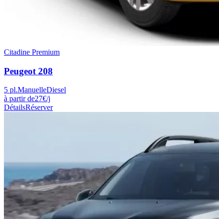
Citadine Premium
Peugeot
208
5
pl.
Manuelle
Diesel
à partir de
27
€
/j
Détails
Réserver