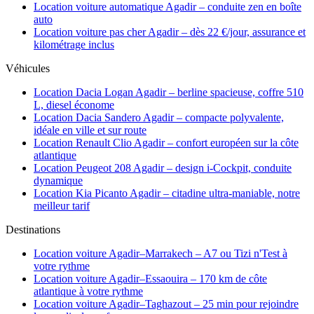
Location voiture automatique Agadir – conduite zen en boîte
auto
Location voiture pas cher Agadir – dès 22 €/jour, assurance et
kilométrage inclus
Véhicules
Location Dacia Logan Agadir – berline spacieuse, coffre 510
L, diesel économe
Location Dacia Sandero Agadir – compacte polyvalente,
idéale en ville et sur route
Location Renault Clio Agadir – confort européen sur la côte
atlantique
Location Peugeot 208 Agadir – design i-Cockpit, conduite
dynamique
Location Kia Picanto Agadir – citadine ultra-maniable, notre
meilleur tarif
Destinations
Location voiture Agadir–Marrakech – A7 ou Tizi n'Test à
votre rythme
Location voiture Agadir–Essaouira – 170 km de côte
atlantique à votre rythme
Location voiture Agadir–Taghazout – 25 min pour rejoindre