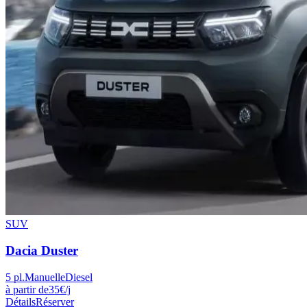
SUV
Dacia
Duster
5
pl.
Manuelle
Diesel
à partir de
35
€
/j
Détails
Réserver