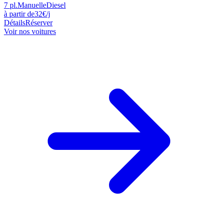
7
pl.
Manuelle
Diesel
à partir de
32
€
/j
Détails
Réserver
Voir nos voitures