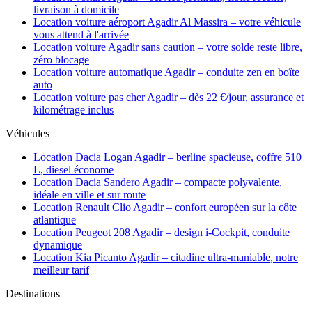
livraison à domicile
Location voiture aéroport Agadir Al Massira – votre véhicule
vous attend à l'arrivée
Location voiture Agadir sans caution – votre solde reste libre,
zéro blocage
Location voiture automatique Agadir – conduite zen en boîte
auto
Location voiture pas cher Agadir – dès 22 €/jour, assurance et
kilométrage inclus
Véhicules
Location Dacia Logan Agadir – berline spacieuse, coffre 510
L, diesel économe
Location Dacia Sandero Agadir – compacte polyvalente,
idéale en ville et sur route
Location Renault Clio Agadir – confort européen sur la côte
atlantique
Location Peugeot 208 Agadir – design i-Cockpit, conduite
dynamique
Location Kia Picanto Agadir – citadine ultra-maniable, notre
meilleur tarif
Destinations