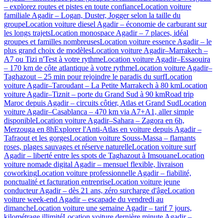
– explorez routes et pistes en toute confiance
Location voiture
familiale Agadir – Logan, Duster, Jogger selon la taille du
groupe
Location voiture diesel Agadir – économie de carburant sur
les longs trajets
Location monospace Agadir – 7 places, idéal
groupes et familles nombreuses
Location voiture essence Agadir – le
plus grand choix de modèles
Location voiture Agadir–Marrakech –
A7 ou Tizi n'Test à votre rythme
Location voiture Agadir–Essaouira
– 170 km de côte atlantique à votre rythme
Location voiture Agadir–
Taghazout – 25 min pour rejoindre le paradis du surf
Location
voiture Agadir–Taroudant – La Petite Marrakech à 80 km
Location
voiture Agadir–Tiznit – porte du Grand Sud à 90 km
Road trip
Maroc depuis Agadir – circuits côtier, Atlas et Grand Sud
Location
voiture Agadir–Casablanca – 470 km via A7+A1, aller simple
disponible
Location voiture Agadir–Sahara – Zagora en 6h,
Merzouga en 8h
Explorer l'Anti-Atlas en voiture depuis Agadir –
Tafraout et les gorges
Location voiture Souss-Massa – flamants
roses, plages sauvages et réserve naturelle
Location voiture surf
Agadir – liberté entre les spots de Taghazout à Imsouane
Location
voiture nomade digital Agadir – mensuel flexible, livraison
coworking
Location voiture professionnelle Agadir – fiabilité,
ponctualité et facturation entreprise
Location voiture jeune
conducteur Agadir – dès 21 ans, zéro surcharge d'âge
Location
voiture week-end Agadir – escapade du vendredi au
dimanche
Location voiture une semaine Agadir – tarif 7 jours,
kilométrage illimité
Location voiture dernière minute Agadir –