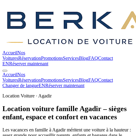
Accueil
Nos
Voitures
Réservation
Promotions
Services
Blog
FAQ
Contact
EN
Réserver maintenant
Accueil
Nos
Voitures
Réservation
Promotions
Services
Blog
FAQ
Contact
Changer de langue
EN
Réserver maintenant
Location Voiture · Agadir
Location voiture famille Agadir – sièges
enfant, espace et confort en
vacances
Les vacances en famille à Agadir méritent une voiture à la hauteur :
assez grande pour accueillir parents, enfants et bagages dans le