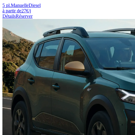
5
pl.
Manuelle
Diesel
à partir de
27
€
/j
Détails
Réserver