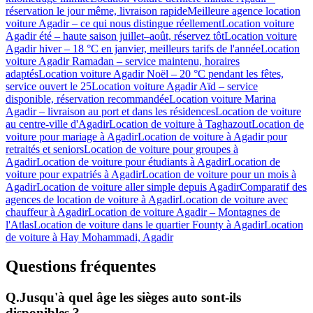
réservation le jour même, livraison rapide
Meilleure agence location
voiture Agadir – ce qui nous distingue réellement
Location voiture
Agadir été – haute saison juillet–août, réservez tôt
Location voiture
Agadir hiver – 18 °C en janvier, meilleurs tarifs de l'année
Location
voiture Agadir Ramadan – service maintenu, horaires
adaptés
Location voiture Agadir Noël – 20 °C pendant les fêtes,
service ouvert le 25
Location voiture Agadir Aïd – service
disponible, réservation recommandée
Location voiture Marina
Agadir – livraison au port et dans les résidences
Location de voiture
au centre-ville d'Agadir
Location de voiture à Taghazout
Location de
voiture pour mariage à Agadir
Location de voiture à Agadir pour
retraités et seniors
Location de voiture pour groupes à
Agadir
Location de voiture pour étudiants à Agadir
Location de
voiture pour expatriés à Agadir
Location de voiture pour un mois à
Agadir
Location de voiture aller simple depuis Agadir
Comparatif des
agences de location de voiture à Agadir
Location de voiture avec
chauffeur à Agadir
Location de voiture Agadir – Montagnes de
l'Atlas
Location de voiture dans le quartier Founty à Agadir
Location
de voiture à Hay Mohammadi, Agadir
Questions fréquentes
Q.
Jusqu'à quel âge les sièges auto sont-ils
disponibles ?