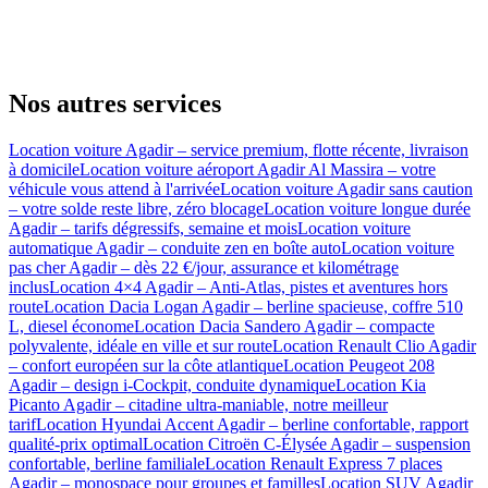
Nos autres services
Location voiture Agadir – service premium, flotte récente, livraison
à domicile
Location voiture aéroport Agadir Al Massira – votre
véhicule vous attend à l'arrivée
Location voiture Agadir sans caution
– votre solde reste libre, zéro blocage
Location voiture longue durée
Agadir – tarifs dégressifs, semaine et mois
Location voiture
automatique Agadir – conduite zen en boîte auto
Location voiture
pas cher Agadir – dès 22 €/jour, assurance et kilométrage
inclus
Location 4×4 Agadir – Anti-Atlas, pistes et aventures hors
route
Location Dacia Logan Agadir – berline spacieuse, coffre 510
L, diesel économe
Location Dacia Sandero Agadir – compacte
polyvalente, idéale en ville et sur route
Location Renault Clio Agadir
– confort européen sur la côte atlantique
Location Peugeot 208
Agadir – design i-Cockpit, conduite dynamique
Location Kia
Picanto Agadir – citadine ultra-maniable, notre meilleur
tarif
Location Hyundai Accent Agadir – berline confortable, rapport
qualité-prix optimal
Location Citroën C-Élysée Agadir – suspension
confortable, berline familiale
Location Renault Express 7 places
Agadir – monospace pour groupes et familles
Location SUV Agadir