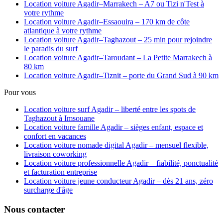
Location voiture Agadir–Marrakech – A7 ou Tizi n'Test à
votre rythme
Location voiture Agadir–Essaouira – 170 km de côte
atlantique à votre rythme
Location voiture Agadir–Taghazout – 25 min pour rejoindre
le paradis du surf
Location voiture Agadir–Taroudant – La Petite Marrakech à
80 km
Location voiture Agadir–Tiznit – porte du Grand Sud à 90 km
Pour vous
Location voiture surf Agadir – liberté entre les spots de
Taghazout à Imsouane
Location voiture famille Agadir – sièges enfant, espace et
confort en vacances
Location voiture nomade digital Agadir – mensuel flexible,
livraison coworking
Location voiture professionnelle Agadir – fiabilité, ponctualité
et facturation entreprise
Location voiture jeune conducteur Agadir – dès 21 ans, zéro
surcharge d'âge
Nous contacter