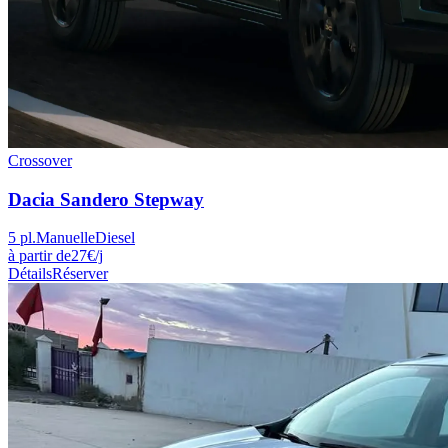
Crossover
Dacia
Sandero Stepway
5
pl.
Manuelle
Diesel
à partir de
27
€
/j
Détails
Réserver