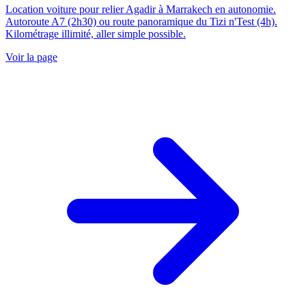
Location voiture pour relier Agadir à Marrakech en autonomie.
Autoroute A7 (2h30) ou route panoramique du Tizi n'Test (4h).
Kilométrage illimité, aller simple possible.
Voir la page