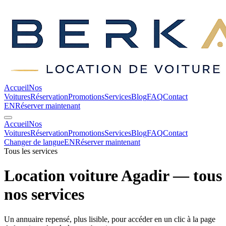
Accueil
Nos
Voitures
Réservation
Promotions
Services
Blog
FAQ
Contact
EN
Réserver maintenant
Accueil
Nos
Voitures
Réservation
Promotions
Services
Blog
FAQ
Contact
Changer de langue
EN
Réserver maintenant
Tous les services
Location voiture Agadir —
tous
nos services
Un annuaire repensé, plus lisible, pour accéder en un clic à la page