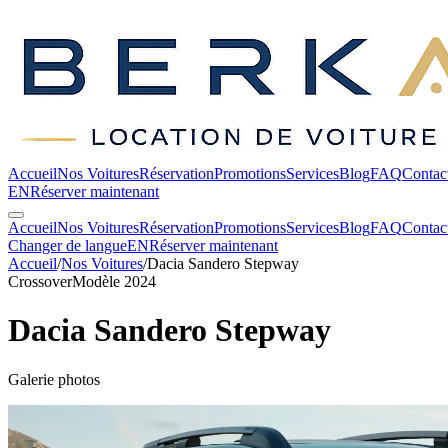
Accueil
Nos Voitures
Réservation
Promotions
Services
Blog
FAQ
Contac
EN
Réserver maintenant
Accueil
Nos Voitures
Réservation
Promotions
Services
Blog
FAQ
Contac
Changer de langue
EN
Réserver maintenant
Accueil
/
Nos Voitures
/
Dacia
Sandero Stepway
Crossover
Modèle 2024
Dacia
Sandero Stepway
Galerie photos