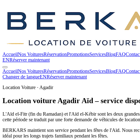
Accueil
Nos Voitures
Réservation
Promotions
Services
Blog
FAQ
Contac
EN
Réserver maintenant
Accueil
Nos Voitures
Réservation
Promotions
Services
Blog
FAQ
Contac
Changer de langue
EN
Réserver maintenant
Location Voiture · Agadir
Location voiture Agadir Aïd – service disp
L'Aïd el-Fitr (fin du Ramadan) et l'Aïd el-Kébir sont les deux grandes
cette période se traduit par une forte demande de véhicules de locatio
BERKARS maintient son service pendant les fêtes de l'Aïd. Nous reco
idéal pour les longs trajets familiaux pendant les fêtes.