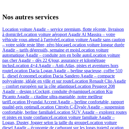
Nos autres services
Location voiture Agadir – service premium, flotte récente, livraison
à domicile
Location voiture aéroport Agadir Al Massira – votre
véhicule vous attend à l'arrivée
Location voiture Agadir sans caution
– votre solde reste libre, zéro blocage
Location voiture longue durée
Agadir – tarifs dégressifs, semaine et mois
Location voiture
automatique Agadir – conduite zen en boîte auto
Location voiture
pas cher Agadir – dès 22 €/jour, assurance et kilométrage
inclus
Location 4×4 Agadir – Anti-Atlas, pistes et aventures hors
route
Location Dacia Logan Agadir – berline spacieuse, coffre 510
L, diesel économe
Location Dacia Sandero Agadir – compacte
polyvalente, idéale en ville et sur route
Location Renault Clio Agadir
– confort européen sur la côte atlantique
Location Peugeot 208
Agadir – design i-Cockpit, conduite dynamique
Location Kia
Picanto Agadir – citadine ultra-maniable, notre meilleur
tarif
Location Hyundai Accent Agadir – berline confortable, rapport
qualité-prix optimal
Location Citroën C-Élysée Agadir – suspension
confortable, berline familiale
Location SUV Agadir – explorez routes
et pistes en toute confiance
Location voiture familiale Agadir –
Logan, Duster, Jogger selon la taille du groupe
Location voiture
diesel Agadir – économie de carburant sur les longs trajets
Location