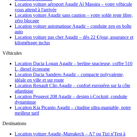
Location voiture aéroport Agadir Al Massira – votre véhicule
vous attend à l'arrivée
Location voiture Agadir sans caution – votre solde reste libre,
zéro blocage
Location voiture automatique Agadir – conduite zen en boîte
auto
Location voiture pas cher Agadir – dès 22 €/jour, assurance et
kilométrage inclus
Véhicules
Location Dacia Logan Agadir – berline spacieuse, coffre 510
L, diesel économe
Location Dacia Sandero Agadir – compacte polyvalente,
idéale en ville et sur route
Location Renault Clio Agadir – confort européen sur la côte
atlantique
Location Peugeot 208 Agadir – design i-Cockpit, conduite
dynamique
Location Kia Picanto Agadir – citadine ultra-maniable, notre
meilleur tarif
Destinations
Location voiture Agadir–Marrakech – A7 ou Tizi n'Test à