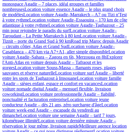
monospace Agadir – 7 places, idéal groupes et familles
nombreuses
Location voiture essence Agadir – le plus grand choix
de modèles
Location voiture Agadir–Marrakech – A7 ou Tizi n'Test
à votre rythme
Location voiture Agadir–Essaouira – 170 km de côte
atlantique à votre rythme
Location voiture Agadir–Taghazout – 25
min pour rejoindre le paradis du surf
Location voiture Agadir–
Taroudant – La Petite Marrakech à 80 km
Location voiture Agadir–
Tiznit – porte du Grand Sud à 90 km
Road trip Maroc depuis Agadir
– circuits côtier, Atlas et Grand Sud
Location voiture Agadir–
Casablanca – 470 km via A7+A1, aller simple disponible
Location
voiture Agadir–Sahara – Zagora en 6h, Merzouga en 8h
Explorer
l'Anti-Atlas en voiture depuis Agadir – Tafraout et les
gorges
Location voiture Souss-Massa – flamants roses, plages
sauvages et réserve naturelle
Location voiture surf Agadir – liberté
entre les spots de Taghazout à Imsouane
Location voiture famille
Agadir – sièges enfant, espace et confort en vacances
Location
voiture nomade digital Agadir – mensuel flexible, livraison
coworking
Location voiture professionnelle Agadir – fiabilité,
ponctualité et facturation entreprise
Location voiture jeune
conducteur Agadir – dès 21 ans, zéro surcharge d'âge
Location
voiture week-end Agadir – escapade du vendredi au
dimanche
Location voiture une semaine Agadir – tarif 7 jours,
kilométrage illimité
Location voiture dernière minute Agadir –
réservation le jour même, livraison rapide
Meilleure agence location
voiture Agadir – ce qui nous distingue réellement
Location voiture