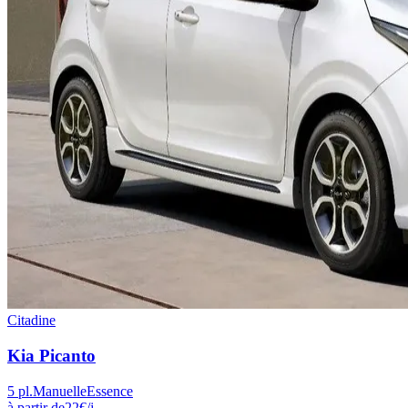
Citadine
Kia
Picanto
5
pl.
Manuelle
Essence
à partir de
22
€
/j