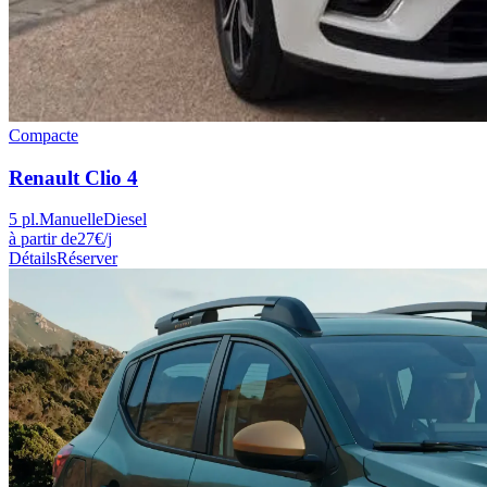
Compacte
Renault
Clio 4
5
pl.
Manuelle
Diesel
à partir de
27
€
/j
Détails
Réserver