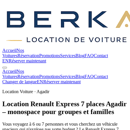
Accueil
Nos
Voitures
Réservation
Promotions
Services
Blog
FAQ
Contact
EN
Réserver maintenant
Accueil
Nos
Voitures
Réservation
Promotions
Services
Blog
FAQ
Contact
Changer de langue
EN
Réserver maintenant
Location Voiture · Agadir
Location Renault Express 7 places Agadir
– monospace pour groupes et
familles
Vous voyagez à 6 ou 7 personnes et vous cherchez un véhicule
spacieux qui n'explose pas votre budget ? Le Renault Express 7