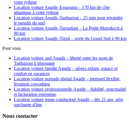
votre rythme
Location voiture Agadir–Essaouira – 170 km de côte
atlantique à votre rythme
Location voiture Agadir–Taghazout – 25 min pour rejoindre
le paradis du surf
Location voiture Agadir–Taroudant – La Petite Marrakech à
80 km
Location voiture Agadir–Tiznit – porte du Grand Sud à 90 km
Pour vous
Location voiture surf Agadir – liberté entre les spots de
Taghazout à Imsouane
Location voiture famille Agadir – sièges enfant, espace et
confort en vacances
Location voiture nomade digital Agadir – mensuel flexible,
livraison coworking
Location voiture professionnelle Agadir – fiabilité, ponctualité
et facturation entreprise
Location voiture jeune conducteur Agadir – dès 21 ans, zéro
surcharge d'âge
Nous contacter