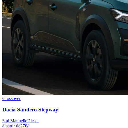
Crossover
Dacia
Sandero Stepway
5
pl.
Manuelle
Diesel
à partir de
27
€
/j