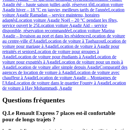
Agadir été – haute saison juillet–août, réservez tôt
Location voiture
Agadir hiver – 18 °C en janvier, meilleurs tarifs de l'année
Location
voiture Agadir Ramadan – service maintenu, horaires
adaptés
Location voiture Agadir Noël – 20 °C pendant les fêtes,
service ouvert le 25
Location voiture Agadir Aïd – service
disponible, réservation recommandée
Location voiture Marina
Agadir – livraison au port et dans les résidences
Location de voiture
au centre-ville d'Agadir
Location de voiture à Taghazout
Location de
voiture pour mariage à Agadir
Location de voiture à Agadir pour
retraités et seniors
Location de voiture pour groupes à
Agadir
Location de voiture pour étudiants à Agadir
Location de
voiture pour expatriés à Agadir
Location de voiture pour un mois à
Agadir
Location de voiture aller simple depuis Agadir
Comparatif des
agences de location de voiture à Agadir
Location de voiture avec
chauffeur à Agadir
Location de voiture Agadir – Montagnes de
l'Atlas
Location de voiture dans le quartier Founty à Agadir
Location
de voiture à Hay Mohammadi, Agadir
Questions fréquentes
Q.
Le Renault Express 7 places est-il confortable
pour de longs trajets ?