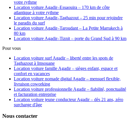
votre rythme
Location voiture Agadir–Essaouira – 170 km de côte
atlantique à votre rythme
Location voiture Agadir–Taghazout – 25 min pour rejoindre
le paradis du surf
Location voiture Agadir–Taroudant – La Petite Marrakech à
80 km
Location voiture Agadir–Tiznit – porte du Grand Sud à 90 km
Pour vous
Location voiture surf Agadir – liberté entre les spots de
Taghazout à Imsouane
Location voiture famille Agadir – sièges enfant, espace et
confort en vacances
Location voiture nomade digital Agadir – mensuel flexible,
livraison coworking
Location voiture professionnelle Agadir – fiabilité, ponctualité
et facturation entreprise
Location voiture jeune conducteur Agadir – dès 21 ans, zéro
surcharge d'âge
Nous contacter