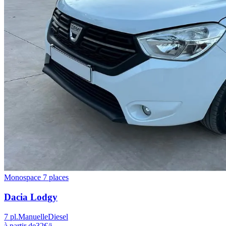
Monospace 7 places
Dacia
Lodgy
7
pl.
Manuelle
Diesel
à partir de
32
€
/j