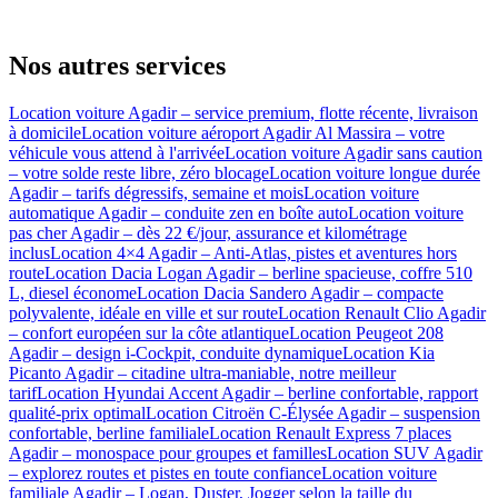
Nos autres services
Location voiture Agadir – service premium, flotte récente, livraison
à domicile
Location voiture aéroport Agadir Al Massira – votre
véhicule vous attend à l'arrivée
Location voiture Agadir sans caution
– votre solde reste libre, zéro blocage
Location voiture longue durée
Agadir – tarifs dégressifs, semaine et mois
Location voiture
automatique Agadir – conduite zen en boîte auto
Location voiture
pas cher Agadir – dès 22 €/jour, assurance et kilométrage
inclus
Location 4×4 Agadir – Anti-Atlas, pistes et aventures hors
route
Location Dacia Logan Agadir – berline spacieuse, coffre 510
L, diesel économe
Location Dacia Sandero Agadir – compacte
polyvalente, idéale en ville et sur route
Location Renault Clio Agadir
– confort européen sur la côte atlantique
Location Peugeot 208
Agadir – design i-Cockpit, conduite dynamique
Location Kia
Picanto Agadir – citadine ultra-maniable, notre meilleur
tarif
Location Hyundai Accent Agadir – berline confortable, rapport
qualité-prix optimal
Location Citroën C-Élysée Agadir – suspension
confortable, berline familiale
Location Renault Express 7 places
Agadir – monospace pour groupes et familles
Location SUV Agadir
– explorez routes et pistes en toute confiance
Location voiture
familiale Agadir – Logan, Duster, Jogger selon la taille du