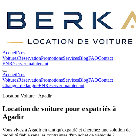
Accueil
Nos
Voitures
Réservation
Promotions
Services
Blog
FAQ
Contact
EN
Réserver maintenant
Accueil
Nos
Voitures
Réservation
Promotions
Services
Blog
FAQ
Contact
Changer de langue
EN
Réserver maintenant
Location Voiture · Agadir
Location de voiture pour expatriés à
Agadir
Vous vivez à Agadir en tant qu'expatrié et cherchez une solution de
mobilité fiable sans les contraintes d'un achat de véhicule ?