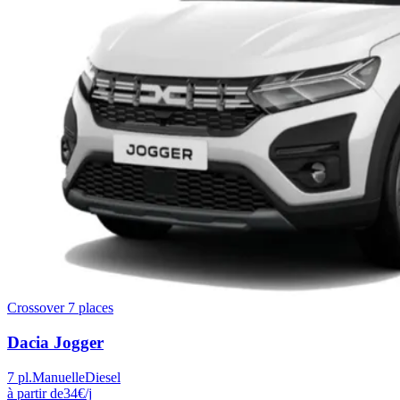
Crossover 7 places
Dacia
Jogger
7
pl.
Manuelle
Diesel
à partir de
34
€
/j