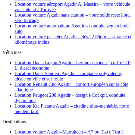
Location voiture aéroport Agadir Al Massira – votre véhicule
vous attend à l'arrivée
Location voiture Agadir sans caution – votre solde reste libre,
zéro blocage
Location voiture automatique Agadir – conduite zen en boîte
auto
Location voiture pas cher Agadir – dès 22 €/jour, assurance et
kilométrage inclus
Véhicules
Location Dacia Logan Agadir – berline spacieuse, coffre 510
L, diesel économe
Location Dacia Sandero Agadir – compacte polyvalente,
idéale en ville et sur route
Location Renault Clio Agadir – confort européen sur la côte
atlantique
Location Peugeot 208 Agadir – design i-Cockpit, conduite
dynamique
Location Kia Picanto Agadir – citadine ultra-maniable, notre
meilleur tarif
Destinations
Location voiture Agadir–Marrakech – A7 ou Tizi n'Test à