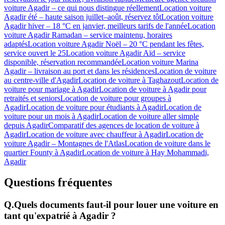
voiture Agadir – ce qui nous distingue réellement
Location voiture
Agadir été – haute saison juillet–août, réservez tôt
Location voiture
Agadir hiver – 18 °C en janvier, meilleurs tarifs de l'année
Location
voiture Agadir Ramadan – service maintenu, horaires
adaptés
Location voiture Agadir Noël – 20 °C pendant les fêtes,
service ouvert le 25
Location voiture Agadir Aïd – service
disponible, réservation recommandée
Location voiture Marina
Agadir – livraison au port et dans les résidences
Location de voiture
au centre-ville d'Agadir
Location de voiture à Taghazout
Location de
voiture pour mariage à Agadir
Location de voiture à Agadir pour
retraités et seniors
Location de voiture pour groupes à
Agadir
Location de voiture pour étudiants à Agadir
Location de
voiture pour un mois à Agadir
Location de voiture aller simple
depuis Agadir
Comparatif des agences de location de voiture à
Agadir
Location de voiture avec chauffeur à Agadir
Location de
voiture Agadir – Montagnes de l'Atlas
Location de voiture dans le
quartier Founty à Agadir
Location de voiture à Hay Mohammadi,
Agadir
Questions fréquentes
Q.
Quels documents faut-il pour louer une voiture en
tant qu'expatrié à Agadir ?