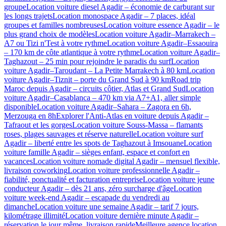
groupe
Location voiture diesel Agadir – économie de carburant sur
les longs trajets
Location monospace Agadir – 7 places, idéal
groupes et familles nombreuses
Location voiture essence Agadir – le
plus grand choix de modèles
Location voiture Agadir–Marrakech –
A7 ou Tizi n'Test à votre rythme
Location voiture Agadir–Essaouira
– 170 km de côte atlantique à votre rythme
Location voiture Agadir–
Taghazout – 25 min pour rejoindre le paradis du surf
Location
voiture Agadir–Taroudant – La Petite Marrakech à 80 km
Location
voiture Agadir–Tiznit – porte du Grand Sud à 90 km
Road trip
Maroc depuis Agadir – circuits côtier, Atlas et Grand Sud
Location
voiture Agadir–Casablanca – 470 km via A7+A1, aller simple
disponible
Location voiture Agadir–Sahara – Zagora en 6h,
Merzouga en 8h
Explorer l'Anti-Atlas en voiture depuis Agadir –
Tafraout et les gorges
Location voiture Souss-Massa – flamants
roses, plages sauvages et réserve naturelle
Location voiture surf
Agadir – liberté entre les spots de Taghazout à Imsouane
Location
voiture famille Agadir – sièges enfant, espace et confort en
vacances
Location voiture nomade digital Agadir – mensuel flexible,
livraison coworking
Location voiture professionnelle Agadir –
fiabilité, ponctualité et facturation entreprise
Location voiture jeune
conducteur Agadir – dès 21 ans, zéro surcharge d'âge
Location
voiture week-end Agadir – escapade du vendredi au
dimanche
Location voiture une semaine Agadir – tarif 7 jours,
kilométrage illimité
Location voiture dernière minute Agadir –
réservation le jour même, livraison rapide
Meilleure agence location