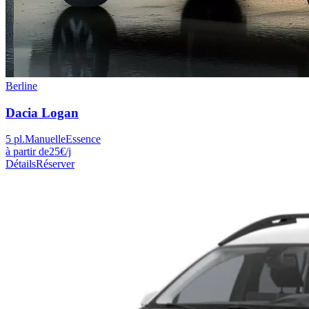
Berline
Dacia
Logan
5
pl.
Manuelle
Essence
à partir de
25
€
/j
Détails
Réserver