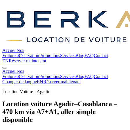
Accueil
Nos
Voitures
Réservation
Promotions
Services
Blog
FAQ
Contact
EN
Réserver maintenant
Accueil
Nos
Voitures
Réservation
Promotions
Services
Blog
FAQ
Contact
Changer de langue
EN
Réserver maintenant
Location Voiture · Agadir
Location voiture Agadir–Casablanca –
470 km via A7+A1, aller simple
disponible