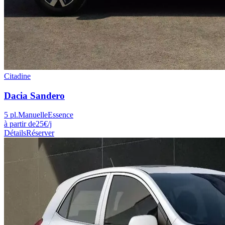
Citadine
Dacia
Sandero
5
pl.
Manuelle
Essence
à partir de
25
€
/j
Détails
Réserver