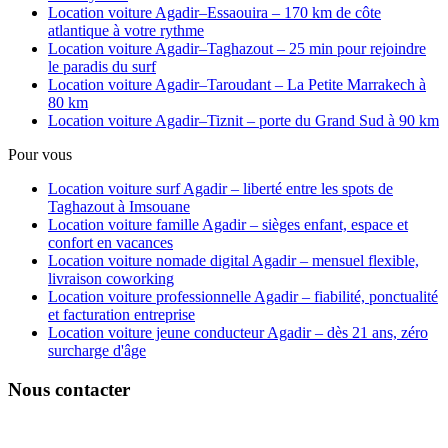
Location voiture Agadir–Essaouira – 170 km de côte
atlantique à votre rythme
Location voiture Agadir–Taghazout – 25 min pour rejoindre
le paradis du surf
Location voiture Agadir–Taroudant – La Petite Marrakech à
80 km
Location voiture Agadir–Tiznit – porte du Grand Sud à 90 km
Pour vous
Location voiture surf Agadir – liberté entre les spots de
Taghazout à Imsouane
Location voiture famille Agadir – sièges enfant, espace et
confort en vacances
Location voiture nomade digital Agadir – mensuel flexible,
livraison coworking
Location voiture professionnelle Agadir – fiabilité, ponctualité
et facturation entreprise
Location voiture jeune conducteur Agadir – dès 21 ans, zéro
surcharge d'âge
Nous contacter