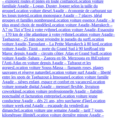
– explorez routes et pistes en toute confiance
Location voiture
familiale Agadir – Logan, Duster, Jogger selon la taille du
groupe
Location voiture diesel Agadir – économie de carburant sur
les longs trajets
Location monospace Agadir – 7 places, idéal
groupes et familles nombreuses
Location voiture essence Agadir – le
plus grand choix de modèles
Location voiture Agadir–Marrakech –
A7 ou Tizi n'Test à votre rythme
Location voiture Agadir–Essaouira
– 170 km de côte atlantique à votre rythme
Location voiture Agadir–
Taghazout – 25 min pour rejoindre le paradis du surf
Location
voiture Agadir–Taroudant – La Petite Marrakech à 80 km
Location
voiture Agadir–Tiznit – porte du Grand Sud à 90 km
Road trip
Maroc depuis Agadir – circuits côtier, Atlas et Grand Sud
Location
voiture Agadir–Sahara – Zagora en 6h, Merzouga en 8h
Explorer
l'Anti-Atlas en voiture depuis Agadir – Tafraout et les
gorges
Location voiture Souss-Massa – flamants roses, plages
sauvages et réserve naturelle
Location voiture surf Agadir – liberté
entre les spots de Taghazout à Imsouane
Location voiture famille
Agadir – sièges enfant, espace et confort en vacances
Location
voiture nomade digital Agadir – mensuel flexible, livraison
coworking
Location voiture professionnelle Agadir – fiabilité,
ponctualité et facturation entreprise
Location voiture jeune
conducteur Agadir – dès 21 ans, zéro surcharge d'âge
Location
voiture week-end Agadir – escapade du vendredi au
dimanche
Location voiture une semaine Agadir – tarif 7 jours,
kilométrage illimité
Location voiture dernière minute Agadir –