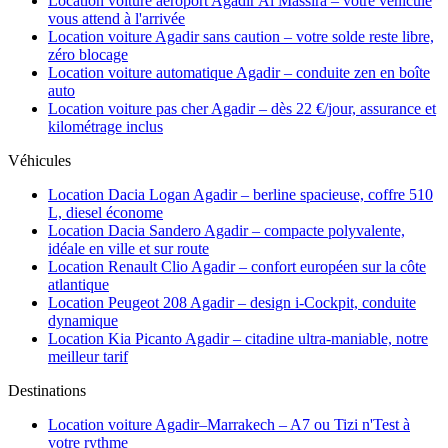
Location voiture aéroport Agadir Al Massira – votre véhicule
vous attend à l'arrivée
Location voiture Agadir sans caution – votre solde reste libre,
zéro blocage
Location voiture automatique Agadir – conduite zen en boîte
auto
Location voiture pas cher Agadir – dès 22 €/jour, assurance et
kilométrage inclus
Véhicules
Location Dacia Logan Agadir – berline spacieuse, coffre 510
L, diesel économe
Location Dacia Sandero Agadir – compacte polyvalente,
idéale en ville et sur route
Location Renault Clio Agadir – confort européen sur la côte
atlantique
Location Peugeot 208 Agadir – design i-Cockpit, conduite
dynamique
Location Kia Picanto Agadir – citadine ultra-maniable, notre
meilleur tarif
Destinations
Location voiture Agadir–Marrakech – A7 ou Tizi n'Test à
votre rythme