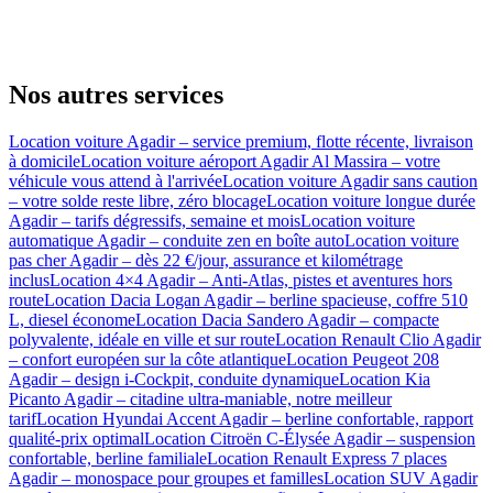
Nos autres services
Location voiture Agadir – service premium, flotte récente, livraison
à domicile
Location voiture aéroport Agadir Al Massira – votre
véhicule vous attend à l'arrivée
Location voiture Agadir sans caution
– votre solde reste libre, zéro blocage
Location voiture longue durée
Agadir – tarifs dégressifs, semaine et mois
Location voiture
automatique Agadir – conduite zen en boîte auto
Location voiture
pas cher Agadir – dès 22 €/jour, assurance et kilométrage
inclus
Location 4×4 Agadir – Anti-Atlas, pistes et aventures hors
route
Location Dacia Logan Agadir – berline spacieuse, coffre 510
L, diesel économe
Location Dacia Sandero Agadir – compacte
polyvalente, idéale en ville et sur route
Location Renault Clio Agadir
– confort européen sur la côte atlantique
Location Peugeot 208
Agadir – design i-Cockpit, conduite dynamique
Location Kia
Picanto Agadir – citadine ultra-maniable, notre meilleur
tarif
Location Hyundai Accent Agadir – berline confortable, rapport
qualité-prix optimal
Location Citroën C-Élysée Agadir – suspension
confortable, berline familiale
Location Renault Express 7 places
Agadir – monospace pour groupes et familles
Location SUV Agadir