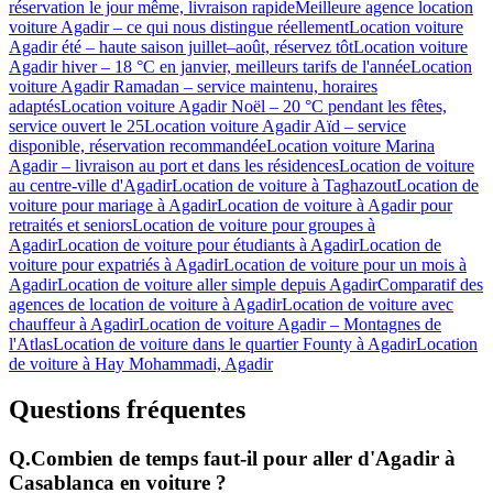
réservation le jour même, livraison rapide
Meilleure agence location
voiture Agadir – ce qui nous distingue réellement
Location voiture
Agadir été – haute saison juillet–août, réservez tôt
Location voiture
Agadir hiver – 18 °C en janvier, meilleurs tarifs de l'année
Location
voiture Agadir Ramadan – service maintenu, horaires
adaptés
Location voiture Agadir Noël – 20 °C pendant les fêtes,
service ouvert le 25
Location voiture Agadir Aïd – service
disponible, réservation recommandée
Location voiture Marina
Agadir – livraison au port et dans les résidences
Location de voiture
au centre-ville d'Agadir
Location de voiture à Taghazout
Location de
voiture pour mariage à Agadir
Location de voiture à Agadir pour
retraités et seniors
Location de voiture pour groupes à
Agadir
Location de voiture pour étudiants à Agadir
Location de
voiture pour expatriés à Agadir
Location de voiture pour un mois à
Agadir
Location de voiture aller simple depuis Agadir
Comparatif des
agences de location de voiture à Agadir
Location de voiture avec
chauffeur à Agadir
Location de voiture Agadir – Montagnes de
l'Atlas
Location de voiture dans le quartier Founty à Agadir
Location
de voiture à Hay Mohammadi, Agadir
Questions fréquentes
Q.
Combien de temps faut-il pour aller d'Agadir à
Casablanca en voiture ?