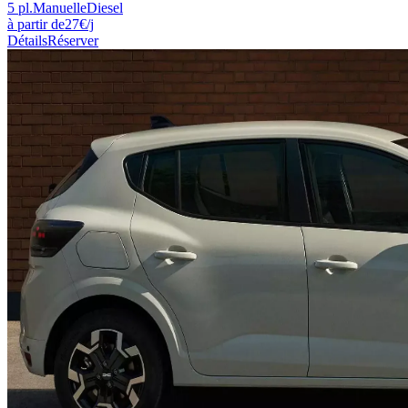
5
pl.
Manuelle
Diesel
à partir de
27
€
/j
Détails
Réserver